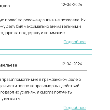
12-04-2024
ецова
ю права' по рекомендации и не пожалела. Их
ому делу был максимально внимательным и
одарю за поддержку и понимание.
Подробнее
12-04-2024
авельева
 права' помогли мне в гражданском деле о
дливости после неправомерных действий
годаря их усилиям, я смогла получить
ну выплаты.
Подробнее