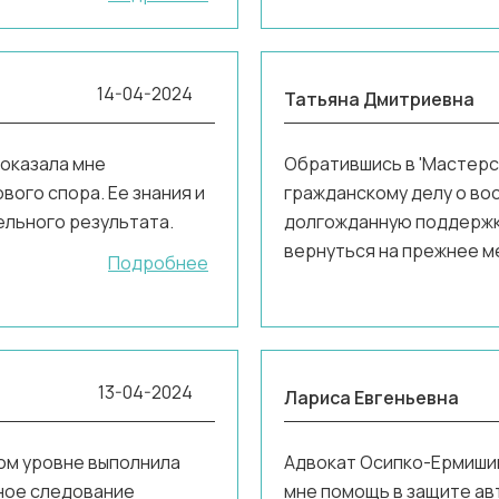
14-04-2024
Татьяна Дмитриевна
 оказала мне
Обратившись в 'Мастерск
ого спора. Ее знания и
гражданскому делу о вос
ельного результата.
долгожданную поддержку
вернуться на прежнее м
Подробнее
13-04-2024
Лариса Евгеньевна
ком уровне выполнила
Адвокат Осипко-Ермишин
чное следование
мне помощь в защите ав