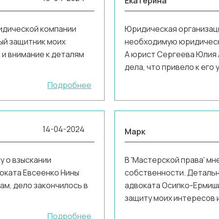
Екатерина
идической компании
Юридическая организаци
ный защитник моих
необходимую юридическ
 и внимание к деталям
А юрист Сергеева Юлия 
дела, что привело к его
Подробнее
14-04-2024
Марк
у о взыскании
В 'Мастерской права' мн
оката Евсеенко Нины
собственности. Детальн
ам, дело закончилось в
адвоката Осипко-Ермиш
защиту моих интересов 
Подробнее