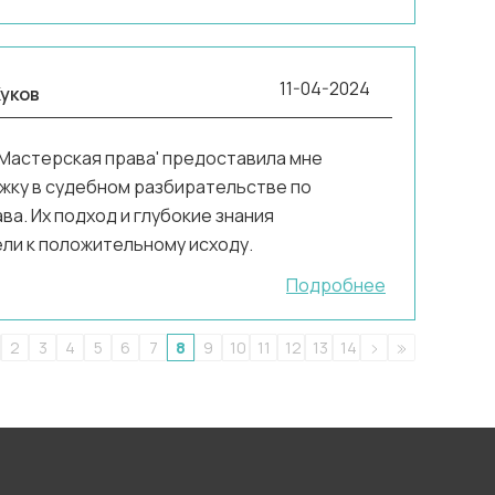
11-04-2024
уков
Мастерская права' предоставила мне
жку в судебном разбирательстве по
а. Их подход и глубокие знания
ли к положительному исходу.
Подробнее
2
3
4
5
6
7
8
9
10
11
12
13
14