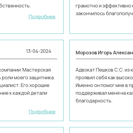
обственность.
грамотно и эффективно н
закончилось благополуч
Подробнее
13-04-2024
Морозов Игорь Алекса
компании 'Мастерская
Адвокат Пешков С.С. из
в роли моего защитника.
проявил себя как высок
ециалист. Его хорошие
Именно он помог мне в 
ание к каждой детали
поддерживал меня на каж
благодарность.
Подробнее