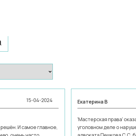
а
15-04-2024
Екатерина В
'Мастерская права' ока
ешён. И самое главное,
уголовном деле о наруш
ению, очень часто
адвоката Пешкова С.С. 