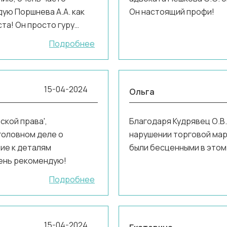
ую Поршнева А.А. как
Он настоящий профи!
а! Он просто гуру
Подробнее
15-04-2024
Ольга
ской права',
Благодаря Кудрявец О.В.
головном деле о
нарушении торговой мар
ие к деталям
были бесценными в этом
ень рекомендую!
Подробнее
15-04-2024