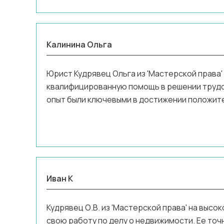
Калинина Ольга
Юрист Кудрявец Ольга из 'Мастерской права'
квалифицированную помощь в решении трудов
опыт были ключевыми в достижении положит
Иван К
Кудрявец О.В. из 'Мастерской права' на высо
свою работу по делу о недвижимости. Ее то