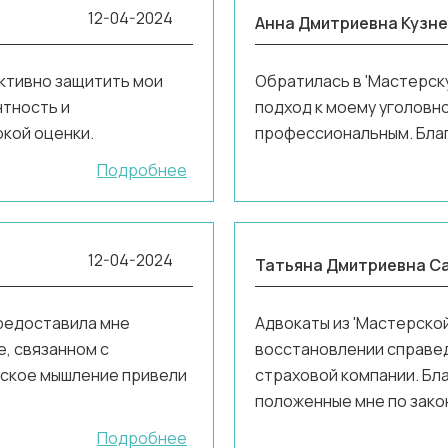
12-04-2024
Анна Дмитриевна Кузн
ективно защитить мои
Обратилась в 'Мастерску
нтность и
подход к моему уголовн
кой оценки.
профессиональным. Благ
Подробнее
12-04-2024
Татьяна Дмитриевна С
предоставила мне
Адвокаты из 'Мастерской
, связанном с
восстановлении справе
еское мышление привели
страховой компании. Бла
положенные мне по зако
Подробнее