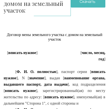
Скачать
домом на земельный
участок
файл
Договор мены земельного участка с домом на земельный
участок
[
вписать н
ужное
]
[
число, месяц,
год
]
[
Ф. И. О. полностью
], паспорт серии [
вписать
нужное
], N [
значение
], выдан [
наименование органа,
выдавшего паспорт, дата выдачи
], код подразделения
[
вписать нужное
], зарегистрированный(ая) по месту
жительства по адресу: [
вписать
нужное
], именуемый(ая) в
дальнейшем "Сторона 1", с одной стороны и