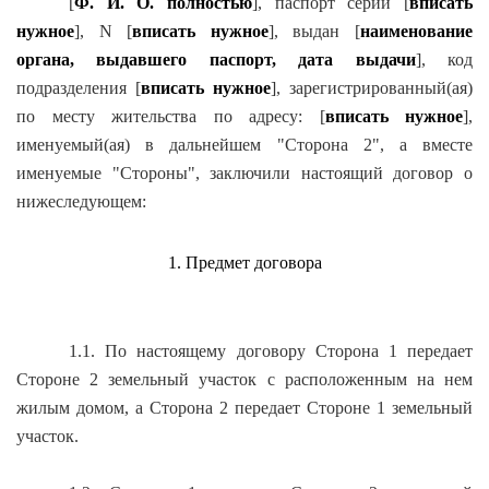
[
Ф. И. О. полностью
], паспорт серии [
вписать
нужное
], N [
вписать нужное
], выдан [
наименование
органа, выдавшего паспорт, дата выдачи
], код
подразделения [
вписать нужное
], зарегистрированный(ая)
по месту жительства по адресу: [
вписать нужное
],
именуемый(ая) в дальнейшем "Сторона 2", а вместе
именуемые "Стороны", заключили настоящий договор о
нижеследующем:
1. Предмет договора
1.1. По настоящему договору Сторона 1 передает
Стороне 2 земельный участок с расположенным на нем
жилым домом, а Сторона 2 передает Стороне 1 земельный
участок.