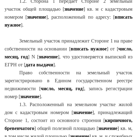
1.2. Сторона 1 передает Стороне 2 земельный
участок общей площадью [
значение
] кв. м с кадастровым
номером [
значение
], расположенный по адресу: [
вписать
нужное
].
Земельный участок принадлежит Стороне 1 на праве
собственности на основании [
вписать нужное
] от [
число,
месяц, год
] N [
значение
], что удостоверяется выпиской из
ЕГРН от [
дата выдачи
].
Право собственности на земельный участок
зарегистрировано в Едином государственном реестре
недвижимости [
число, месяц, год
], запись регистрации
номер [
значение
].
1.3. Расположенный на земельном участке жилой
дом с кадастровым номером [
значение
], принадлежащий
Стороне 1, состоит из основного строения [
кирпичного,
бревенчатого
] общей полезной площадью [
значение
] кв. м,
в том числе жилой площадью [
значение
] кв. м, и служебных