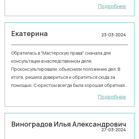
Подробнее
Екатерина
23-03-2024
Обратилась в "Мастерскую права" сначала для
консультации в наследственном деле.
Проконсультировали, объяснили положение дел. В
итоге, решила довериться и обратиться сюда за
помощью. С юристом всегда была хорошая обратная
связь. Сделали всю работу досконально. На днях
Подробнее
вышло положительное решение моего вопроса, я
очень рада!!! Спасибо вам, вы мне очень помогли!
Виноградов Илья Александрович
27-03-2024