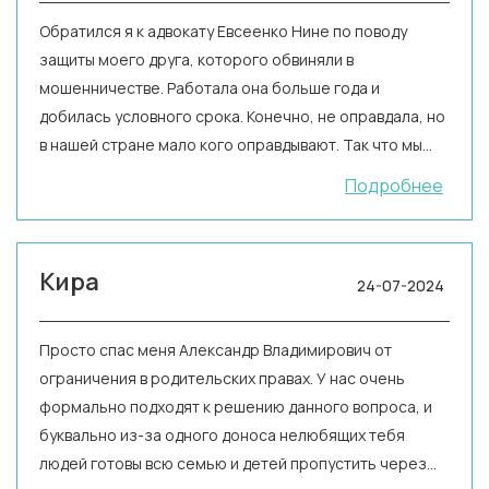
Обратился я к адвокату Евсеенко Нине по поводу
защиты моего друга, которого обвиняли в
мошенничестве. Работала она больше года и
добилась условного срока. Конечно, не оправдала, но
в нашей стране мало кого оправдывают. Так что мы
довольны и советуем Нину Михайловну всем
Подробнее
сидельцам и добрым людям. Поможет обязательно!
Кира
24-07-2024
Просто спас меня Александр Владимирович от
ограничения в родительских правах. У нас очень
формально подходят к решению данного вопроса, и
буквально из-за одного доноса нелюбящих тебя
людей готовы всю семью и детей пропустить через