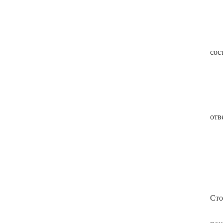
сос
отв
Сто