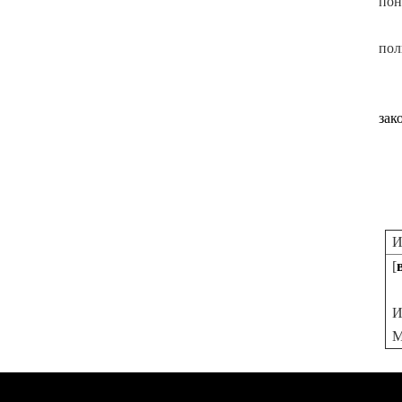
пон
пол
зак
И
[
И
М