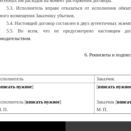
есенных им расходов на момент расторжения договора.
5.3. Исполнитель вправе отказаться от исполнения обяз
ного возмещения Заказчику убытков.
5.4. Настоящий договор составлен в двух аутентичных экзем
5.5. Во всем, что не предусмотрено настоящим дог
онодательством
.
6. Реквизиты и подпи
сполнитель
Заказчик
вписать нужное
]
[
вписать нужно
сполнитель [
вписать нужное
]
Заказчик [
вписа
. П.
М. П.