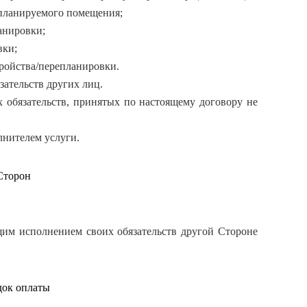
епланируемого помещения;
анировки;
вки;
ройства/перепланировки.
зательств других лиц.
х обязательств, принятых по настоящему договору не
лнителем услуги.
Сторон
им исполнением своих обязательств другой Стороне
док оплаты