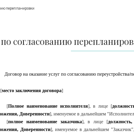
анию перепланировки
г по согласованию перепланиро
Д
оговор на оказание услуг по согласованию переустройства/
 [
место заключения договора
]
[
Полное наименование исполнителя
], в лице [
должност
ожения, Доверенности
], именуемое в дальнейшем "Исполнитель
[
полное наименование заказчика
], в лице [
должность,
ожения, Доверенности
], именуемое в дальнейшем "Заказчик"