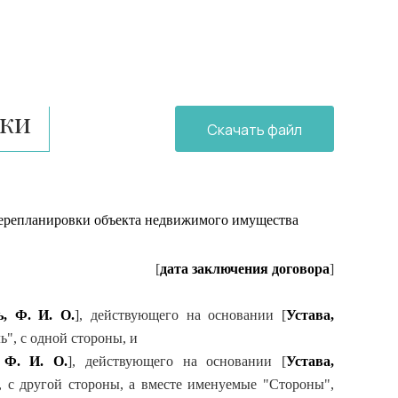
вки
Скачать файл
перепланировки
объекта недвижимого имущества
[
дата заключения договора
]
ь, Ф. И. О.
], действующего на основании [
Устава,
", с одной стороны, и
 Ф. И. О.
], действующего на основании [
Устава,
, с другой стороны, а вместе именуемые "Стороны",