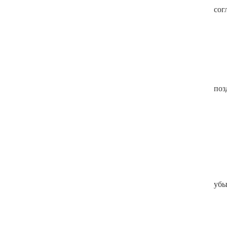
сог
поз
убы