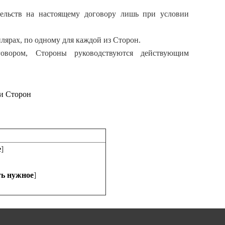
ательств на настоящему договору лишь при условии
плярах, по одному для каждой из Сторон.
овором, Стороны руководствуются действующим
си Сторон
е
]
ть нужное
]