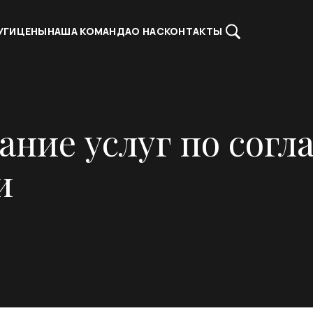
УГИ
ЦЕНЫ
НАША КОМАНДА
О НАС
КОНТАКТЫ
зание услуг по сог
и