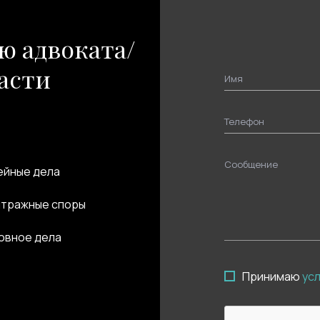
ю адвоката/
асти
Имя
Телефон
Сообщение
йные дела
тражные споры
овное дела
Принимаю
ус