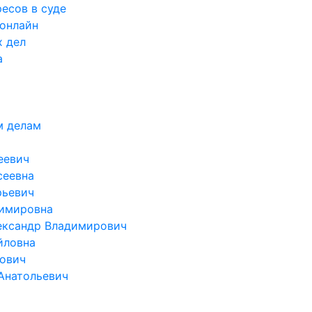
есов в суде
 онлайн
х дел
а
м делам
еевич
сеевна
рьевич
димировна
ександр Владимирович
йловна
ович
Анатольевич