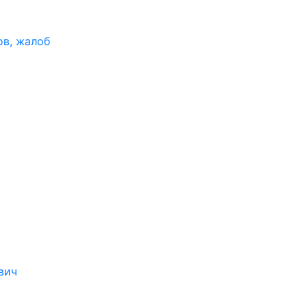
ов, жалоб
вич