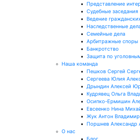
Представление интер
Судебные заседания
Ведение граждански
Наследственные дел
Семейные дела
Арбитражные споры
Банкротство
Защита по уголовны
Наша команда
Пешков Сергей Серг
Сергеева Юлия Алек
Дрындин Алексей Ю
Кудрявец Ольга Вла
Осипко-Ермишин Ал
Евсеенко Нина Миха
Жук Антон Владимир
Поршнев Александр 
О нас
Блог