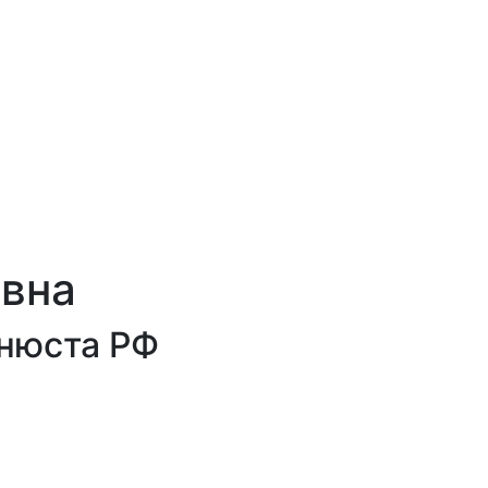
овна
инюста РФ