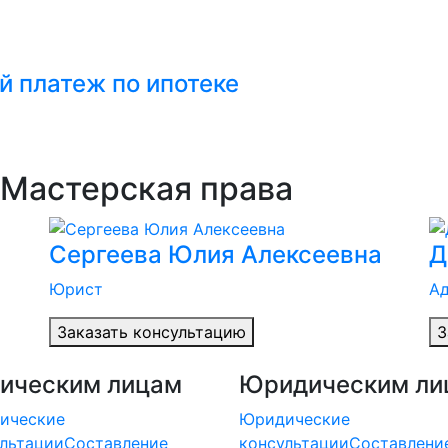
й платеж по ипотеке
Мастерская права
Сергеева Юлия Алексеевна
Д
Юрист
Ад
Заказать консультацию
З
ическим лицам
Юридическим ли
ические
Юридические
льтации
Составление
консультации
Составлени