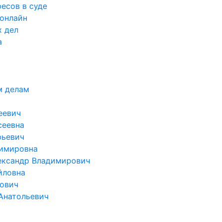
есов в суде
 онлайн
х дел
а
м делам
еевич
сеевна
рьевич
димировна
ександр Владимирович
йловна
ович
Анатольевич