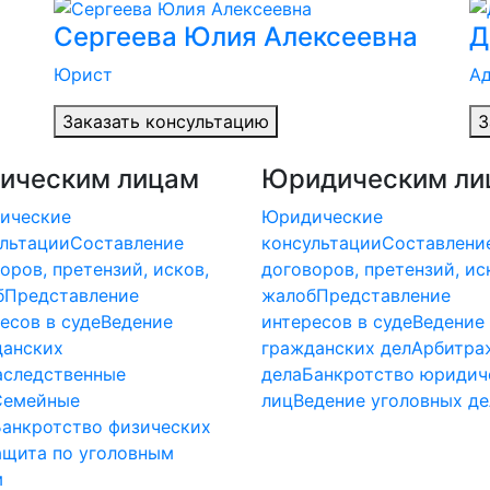
Сергеева Юлия Алексеевна
Д
Юрист
Ад
Заказать консультацию
З
ическим лицам
Юридическим ли
ические
Юридические
льтации
Составление
консультации
Составлени
оров, претензий, исков,
договоров, претензий, ис
б
Представление
жалоб
Представление
есов в суде
Ведение
интересов в суде
Ведение
данских
гражданских дел
Арбитра
аследственные
дела
Банкротство юридич
Семейные
лиц
Ведение уголовных де
Банкротство физических
ащита по уголовным
м