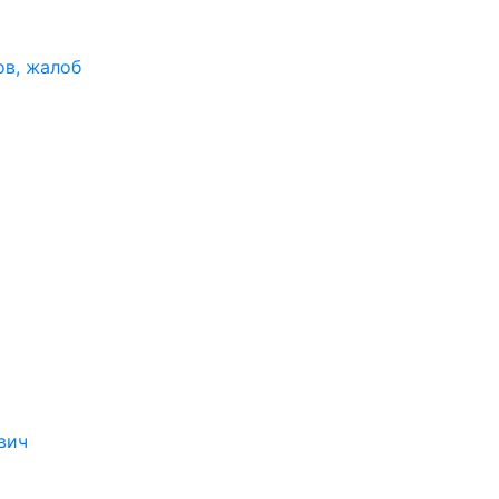
ов, жалоб
вич