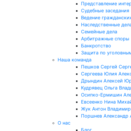
Представление интер
Судебные заседания
Ведение граждански
Наследственные дел
Семейные дела
Арбитражные споры
Банкротство
Защита по уголовны
Наша команда
Пешков Сергей Серг
Сергеева Юлия Алек
Дрындин Алексей Ю
Кудрявец Ольга Вла
Осипко-Ермишин Ал
Евсеенко Нина Миха
Жук Антон Владимир
Поршнев Александр 
О нас
Блог