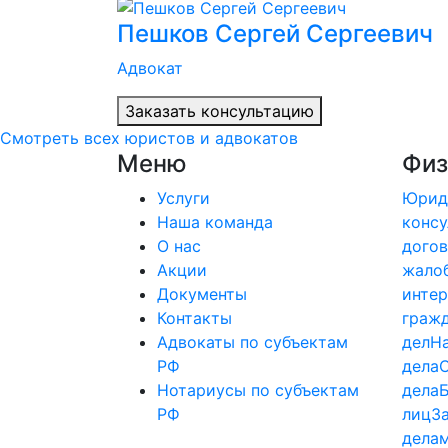
Пешков Сергей Сергеевич
Адвокат
Заказать консультацию
Смотреть всех юристов и адвокатов
Меню
Физ
Услуги
Юрид
Наша команда
консу
О нас
догов
Акции
жало
Документы
интер
Контакты
граж
Адвокаты по субъектам
дел
Н
РФ
дела
Нотариусы по субъектам
дела
РФ
лиц
З
дела