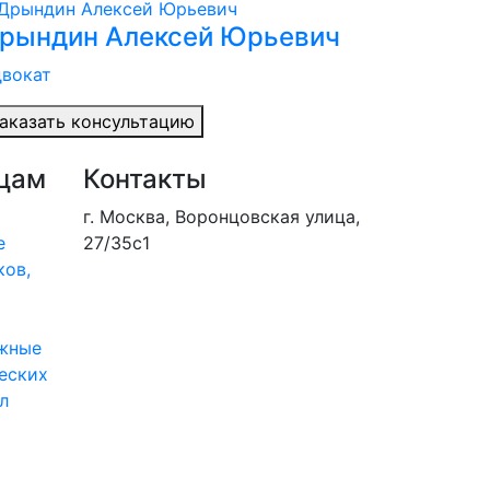
рындин Алексей Юрьевич
вокат
аказать консультацию
цам
Контакты
г. Москва, Воронцовская улица,
е
27/35с1
ков,
жные
еских
л