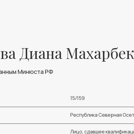
ва Диана Махарбе
данным Минюста РФ
15/159
Республика Северная Осет
Лицо, сдавшее квалификац