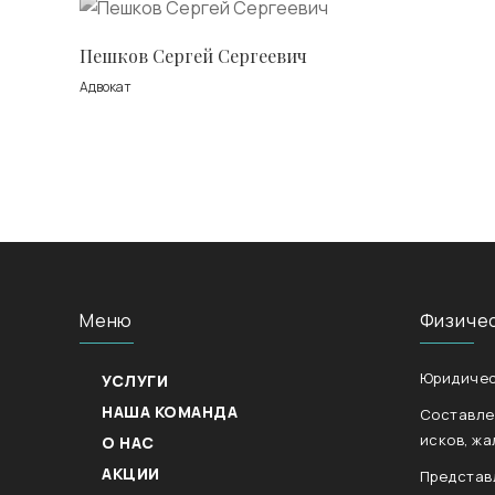
Пешков Сергей Сергеевич
Адвокат
Меню
Физиче
Юридичес
УСЛУГИ
НАША КОМАНДА
Составле
исков, жа
О НАС
АКЦИИ
Представ