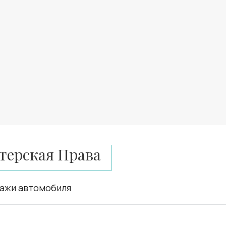
терская Права
дажи автомобиля