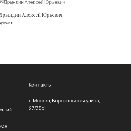
Дрындин Алексей Юрьевич
Адвокат
Контакты
г. Москва, Воронцовская улица,
27/35с1
ензий,
суде