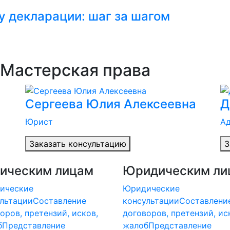
 декларации: шаг за шагом
Мастерская права
Сергеева Юлия Алексеевна
Д
Юрист
Ад
Заказать консультацию
З
ическим лицам
Юридическим ли
ические
Юридические
льтации
Составление
консультации
Составлени
оров, претензий, исков,
договоров, претензий, ис
б
Представление
жалоб
Представление