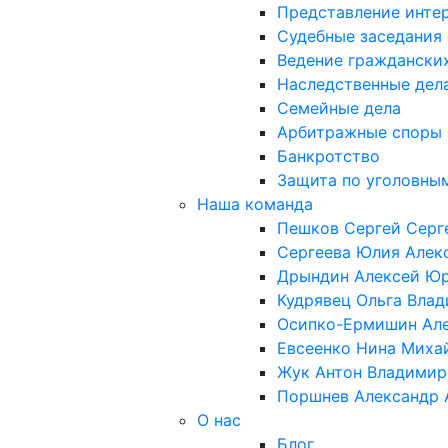
Представление интер
Судебные заседания
Ведение граждански
Наследственные дел
Семейные дела
Арбитражные споры
Банкротство
Защита по уголовны
Наша команда
Пешков Сергей Серг
Сергеева Юлия Алек
Дрындин Алексей Ю
Кудрявец Ольга Вла
Осипко-Ермишин Ал
Евсеенко Нина Миха
Жук Антон Владимир
Поршнев Александр 
О нас
Блог