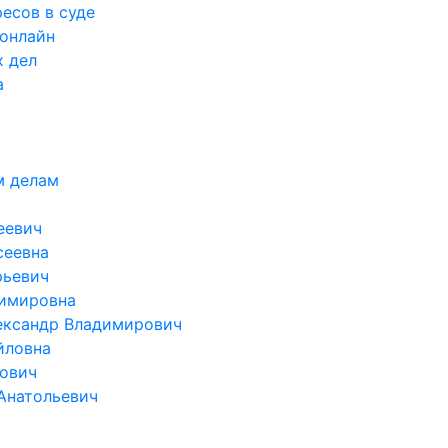
есов в суде
 онлайн
х дел
а
м делам
еевич
сеевна
рьевич
димировна
ександр Владимирович
йловна
ович
Анатольевич