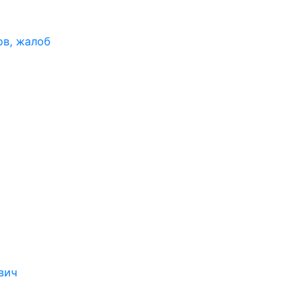
ов, жалоб
вич