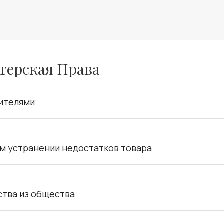
терская Права
чителями
м устранении недостатков товара
ства из общества