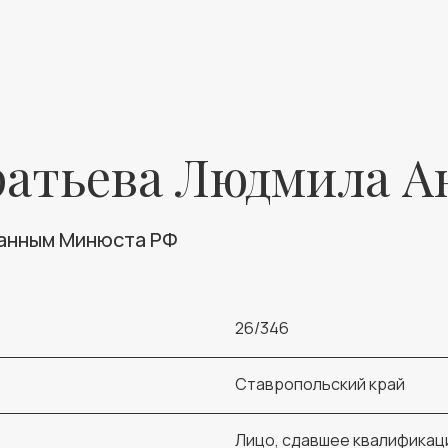
ратьева Людмила А
данным Минюста РФ
26/346
Ставропольский край
Лицо, сдавшее квалификац