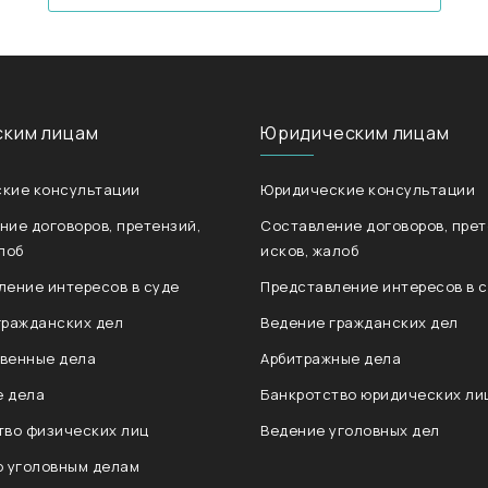
ским лицам
Юридическим лицам
кие консультации
Юридические консультации
ние договоров, претензий,
Составление договоров, прет
лоб
исков, жалоб
ление интересов в суде
Представление интересов в 
гражданских дел
Ведение гражданских дел
венные дела
Арбитражные дела
 дела
Банкротство юридических ли
тво физических лиц
Ведение уголовных дел
о уголовным делам