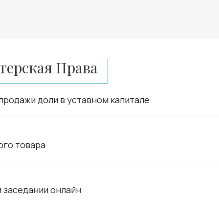
терская Права
продажи доли в уставном капитале
ого товара
м заседании онлайн