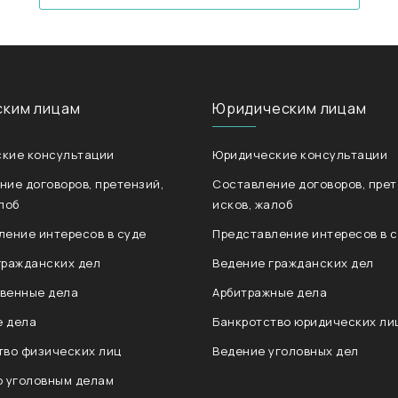
ским лицам
Юридическим лицам
кие консультации
Юридические консультации
ние договоров, претензий,
Составление договоров, прет
лоб
исков, жалоб
ление интересов в суде
Представление интересов в 
гражданских дел
Ведение гражданских дел
венные дела
Арбитражные дела
 дела
Банкротство юридических ли
тво физических лиц
Ведение уголовных дел
о уголовным делам