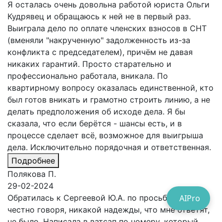
Я осталась очень довольна работой юриста Ольги
Кудрявец и обращаюсь к ней не в первый раз.
Выиграла дело по оплате членских взносов в СНТ
(вменяли "накрученную" задолженность из-за
конфликта с председателем), причём не давая
никаких гарантий. Просто старательно и
профессионально работала, вникала. По
квартирному вопросу оказалась единственной, кто
был готов вникать и грамотно строить линию, а не
делать предположения об исходе дела. Я бы
сказала, что если берётся - шансы есть, и в
процессе сделает всё, возможное для выигрыша
дела. Исключительно порядочная и ответственная.
Подробнее
Полякова П.
29-02-2024
Обратилась к Сергеевой Ю.А. по просьбе мужа,
AIPro
честно говоря, никакой надежды, что мне ответят,
не было. Написала в ватсап по номеру, который