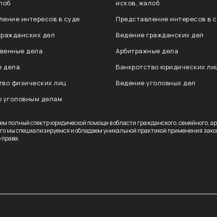
лоб
исков, жалоб
ление интересов в суде
Представление интересов в 
гражданских дел
Ведение гражданских дел
венные дела
Арбитражные дела
 дела
Банкротство юридических ли
тво физических лиц
Ведение уголовных дел
о уголовным делам
ем полный спектр юридической помощи в области гражданского, семейного, а
ого мы специализируемся и обладаем уникальной практикой применения закон
 права.