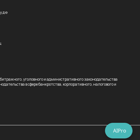
суде
ц
рбитражного, уголовного и административного законодательства
одательства в сфере банкротства, корпоративного, налогового и
AIPro